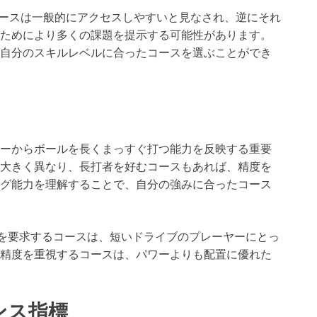
コースは一般的にアクセスしやすいと見なされ、逆にそれ
ためにより多くの課題を提示する可能性があります。
自分のスキルレベルに合ったコースを選ぶことができ
ーからボールを長くまっすぐ打つ能力を反映する重要
大きく異なり、長打者を好むコースもあれば、精度を
グ能力を理解することで、自分の強みに合ったコース
離を要求するコースは、短いドライブのプレーヤーにとっ
精度を重視するコースは、パワーよりも配置に優れた
ンス指標