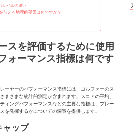
ルレベルの違い
を与える地理的要因は何ですか？
ースを評価するために使用
フォーマンス指標は何です
レーヤーのパフォーマンス指標には、ゴルファーのス
さまざまな統計的測定が含まれます。スコアの平均、
ティングパフォーマンスなどの主要な指標は、プレー
スを発揮するかについての洞察を提供します。
キャップ