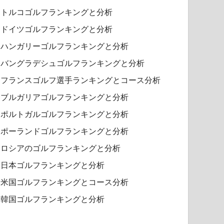
トルコゴルフランキングと分析
ドイツゴルフランキングと分析
ハンガリーゴルフランキングと分析
バングラデシュゴルフランキングと分析
フランスゴルフ選手ランキングとコース分析
ブルガリアゴルフランキングと分析
ポルトガルゴルフランキングと分析
ポーランドゴルフランキングと分析
ロシアのゴルフランキングと分析
日本ゴルフランキングと分析
米国ゴルフランキングとコース分析
韓国ゴルフランキングと分析