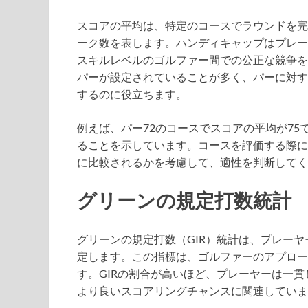
スコアの平均は、特定のコースでラウンドを完
ーク数を表します。ハンディキャップはプレー
スキルレベルのゴルファー間での公正な競争を
パーが設定されていることが多く、パーに対す
するのに役立ちます。
例えば、パー72のコースでスコアの平均が7
ることを示しています。コースを評価する際に
に比較されるかを考慮して、適性を判断してく
グリーンの規定打数統計
グリーンの規定打数（GIR）統計は、プレー
定します。この指標は、ゴルファーのアプロー
す。GIRの割合が高いほど、プレーヤーは一
より良いスコアリングチャンスに関連していま