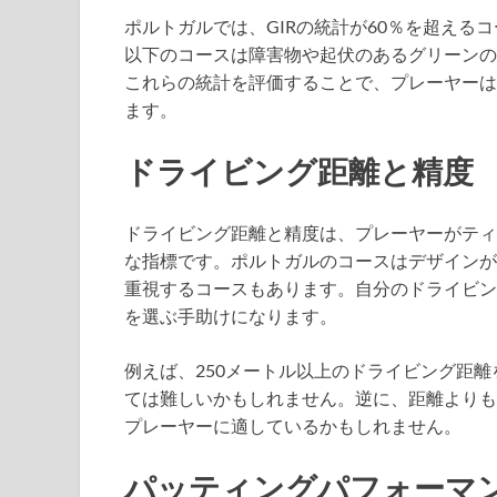
ポルトガルでは、GIRの統計が60％を超える
以下のコースは障害物や起伏のあるグリーンの
これらの統計を評価することで、プレーヤーは
ます。
ドライビング距離と精度
ドライビング距離と精度は、プレーヤーがティ
な指標です。ポルトガルのコースはデザインが
重視するコースもあります。自分のドライビン
を選ぶ手助けになります。
例えば、250メートル以上のドライビング距
ては難しいかもしれません。逆に、距離よりも
プレーヤーに適しているかもしれません。
パッティングパフォーマ