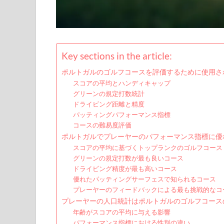
Key sections in the article:
ポルトガルのゴルフコースを評価するために使用さ
スコアの平均とハンディキャップ
グリーンの規定打数統計
ドライビング距離と精度
パッティングパフォーマンス指標
コースの難易度評価
ポルトガルでプレーヤーのパフォーマンス指標に優
スコアの平均に基づくトップランクのゴルフコース
グリーンの規定打数が最も良いコース
ドライビング精度が最も高いコース
優れたパッティングサーフェスで知られるコース
プレーヤーのフィードバックによる最も挑戦的なコ
プレーヤーの人口統計はポルトガルのゴルフコース
年齢がスコアの平均に与える影響
パフォーマンス指標における性別の違い