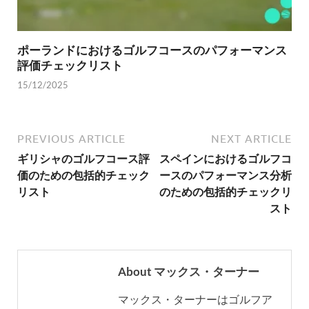
ポーランドにおけるゴルフコースのパフォーマンス
評価チェックリスト
15/12/2025
PREVIOUS ARTICLE
NEXT ARTICLE
ギリシャのゴルフコース評
スペインにおけるゴルフコ
価のための包括的チェック
ースのパフォーマンス分析
リスト
のための包括的チェックリ
スト
About マックス・ターナー
マックス・ターナーはゴルフア