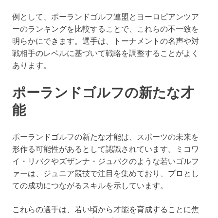
例として、ポーランドゴルフ連盟とヨーロピアンツア
ーのランキングを比較することで、これらの不一致を
明らかにできます。選手は、トーナメントの名声や対
戦相手のレベルに基づいて戦略を調整することがよく
あります。
ポーランドゴルフの新たな才
能
ポーランドゴルフの新たな才能は、スポーツの未来を
形作る可能性があるとして認識されています。ミコワ
イ・リバクやズザンナ・ジュバクのような若いゴルフ
ァーは、ジュニア競技で注目を集めており、プロとし
ての成功につながるスキルを示しています。
これらの選手は、若い頃から才能を育成することに焦