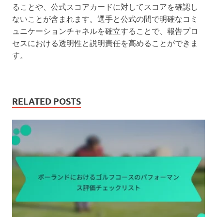
ることや、公式スコアカードに対してスコアを確認し
ないことが含まれます。選手と公式の間で明確なコミ
ュニケーションチャネルを確立することで、報告プロ
セスにおける透明性と説明責任を高めることができま
す。
RELATED POSTS