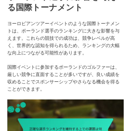
る国際トーナメント
ヨーロピアンツアーイベントのような国際トーナメン
トは、ポーランド選手のランキングに大きな影響を与
えます。これらの競技での成功は、競争レベルが高
く、世界的な認知を得られるため、ランキングの大幅
な向上につながる可能性があります。
国際イベントに参加するポーランドのゴルファーは、
厳しい競争に直面することが多いですが、良い成績を
収めることでスポンサーシップやさらなる機会を得る
ことができます。