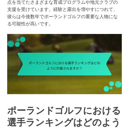
点を当てたさまざまな育成プログラムや地元クラブの
支援を受けています。経験と露出を増やすにつれて、
彼らは今後数年でポーランドゴルフの重要な人物にな
る可能性が高いです。
ポーランドゴルフにおける
選手ランキングはどのよう