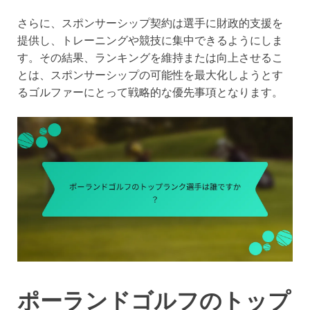
さらに、スポンサーシップ契約は選手に財政的支援を
提供し、トレーニングや競技に集中できるようにしま
す。その結果、ランキングを維持または向上させるこ
とは、スポンサーシップの可能性を最大化しようとす
るゴルファーにとって戦略的な優先事項となります。
ポーランドゴルフのトップ