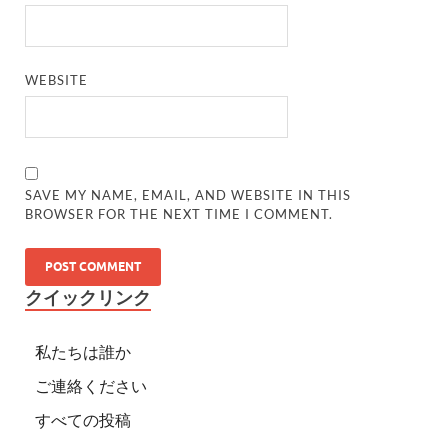
WEBSITE
SAVE MY NAME, EMAIL, AND WEBSITE IN THIS
BROWSER FOR THE NEXT TIME I COMMENT.
クイックリンク
私たちは誰か
ご連絡ください
すべての投稿