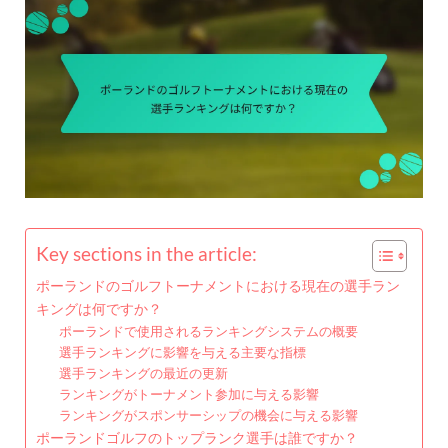
Key sections in the article:
ポーランドのゴルフトーナメントにおける現在の選手ラン
キングは何ですか？
ポーランドで使用されるランキングシステムの概要
選手ランキングに影響を与える主要な指標
選手ランキングの最近の更新
ランキングがトーナメント参加に与える影響
ランキングがスポンサーシップの機会に与える影響
ポーランドゴルフのトップランク選手は誰ですか？