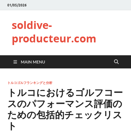
01/05/2026
soldive-
producteur.com
MAIN MENU
トルコゴルフランキングと分析
トルコにおけるゴルフコー
スのパフォーマンス評価の
ための包括的チェックリス
ト