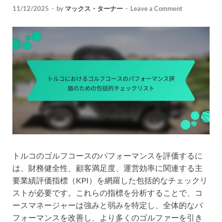
11/12/2025
-
by
マックス・ターナー
-
Leave a Comment
トルコのゴルフコースのパフォーマンスを評価するに
は、財務健全性、顧客満足度、運営効率に関連する主
要業績評価指標（KPI）を網羅した包括的なチェックリ
ストが必要です。これらの指標を分析することで、コ
ースマネージャーは強みと弱みを特定し、全体的なパ
フォーマンスを改善し、より多くのゴルファーを引き