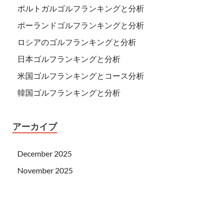
ポルトガルゴルフランキングと分析
ポーランドゴルフランキングと分析
ロシアのゴルフランキングと分析
日本ゴルフランキングと分析
米国ゴルフランキングとコース分析
韓国ゴルフランキングと分析
アーカイブ
December 2025
November 2025