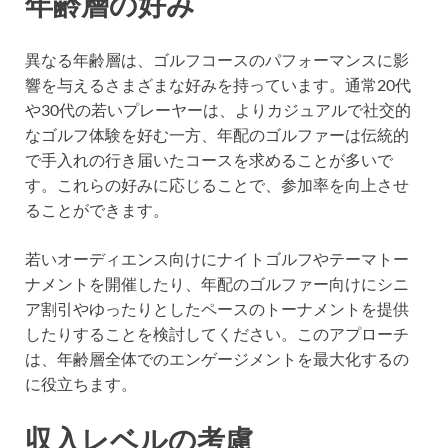
年齢層の好み
異なる年齢層は、ゴルフコースのパフォーマンスに影
響を与えるさまざまな好みを持っています。通常20代
や30代の若いプレーヤーは、よりカジュアルで社交的
なゴルフ体験を好む一方、年配のゴルファーは伝統的
で手入れの行き届いたコースを求めることが多いで
す。これらの好みに応じることで、参加率を向上させ
ることができます。
若いオーディエンス向けにナイトゴルフやテーマトー
ナメントを開催したり、年配のゴルファー向けにシニ
ア割引やゆったりとしたペースのトーナメントを提供
したりすることを検討してください。このアプローチ
は、年齢層全体でのエンゲージメントを最大化するの
に役立ちます。
収入レベルの考慮