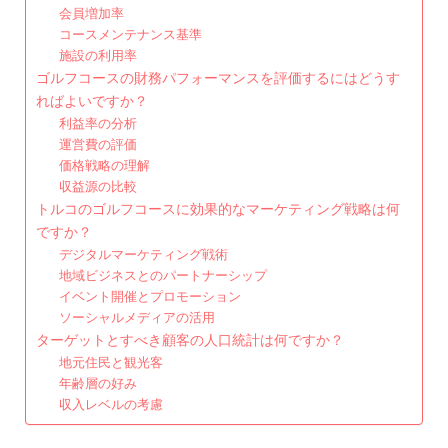
会員増加率
コースメンテナンス基準
施設の利用率
ゴルフコースの財務パフォーマンスを評価するにはどうす
ればよいですか？
利益率の分析
運営費の評価
価格戦略の理解
収益源の比較
トルコのゴルフコースに効果的なマーケティング戦略は何
ですか？
デジタルマーケティング戦術
地域ビジネスとのパートナーシップ
イベント開催とプロモーション
ソーシャルメディアの活用
ターゲットとすべき顧客の人口統計は何ですか？
地元住民と観光客
年齢層の好み
収入レベルの考慮