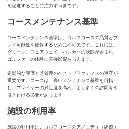
を促進することに注力すべきです。
コースメンテナンス基準
コースメンテナンス基準は、ゴルフコースの品質とプ
レイ可能性を確保するために不可欠です。これには、
グリーン、フェアウェイ、バンカーの状態が含まれ、
ゴルファーの体験に直接影響を与えます。
定期的な評価と芝管理のベストプラクティスの遵守が
重要です。コースは、高いメンテナンス基準を目指
し、プレイヤーの満足度を高め、より多くの訪問者を
引き付ける必要があります。
施設の利用率
施設の利用率は、ゴルフコースのアメニティ（練習エ