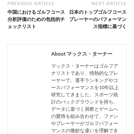
PREVIOUS ARTICLE
NEXT ARTICLE
中国におけるゴルフコース
日本のトップゴルフコース
分析評価のための包括的チ
プレーヤーのパフォーマン
ェックリスト
ス指標に基づく
About マックス・ターナー
マックス・ターナーはゴルフア
ナリストであり、情熱的なプレ
ーヤーで、選手ランキングやコ
ースパフォーマンスを10年以上
研究してきました。スポーツ統
計のバックグラウンドを持ち、
データに基づく洞察とゲームへ
の愛情を組み合わせて、ファン
やプレーヤーがゴルフパフォー
マンスの微妙な違いを理解でき