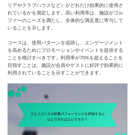
リアやクラブハウスなど）がどれだけ効果的に使用さ
れているかを測定します。高い利用率は、施設がゴル
ファーのニーズを満たし、全体的な満足度に寄与して
いることを示します。
コースは、使用パターンを追跡し、エンゲージメント
を高めるためにプロモーションやイベントを提供する
ことを検討すべきです。利用率が70%を超えることを
目指すことは、施設が会員やゲストに好評で効果的に
利用されていることを示すことができます。