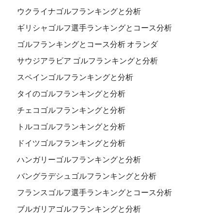
ウクライナゴルフランキングと分析
ギリシャゴルフ選手ランキングとコース分析
ゴルフランキングとコース分析 オランダ
サウジアラビア ゴルフランキングと分析
スペインゴルフランキングと分析
タイのゴルフランキングと分析
チェコゴルフランキングと分析
トルコゴルフランキングと分析
ドイツゴルフランキングと分析
ハンガリーゴルフランキングと分析
バングラデシュゴルフランキングと分析
フランスゴルフ選手ランキングとコース分析
ブルガリアゴルフランキングと分析