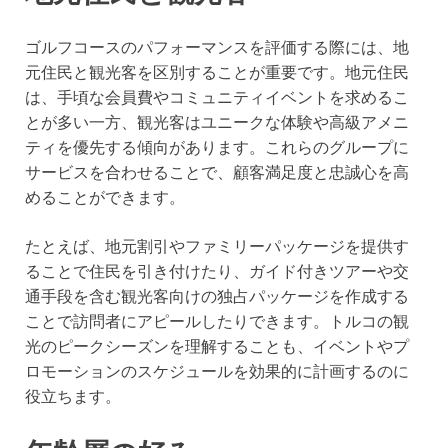
ゴルフコースのパフォーマンスを評価する際には、地
元住民と観光客を区別することが重要です。地元住民
は、手頃な会員費やコミュニティイベントを求めるこ
とが多い一方、観光客はユニークな体験や高級アメニ
ティを優先する傾向があります。これらのグループに
サービスを合わせることで、顧客満足度と忠誠心を高
めることができます。
たとえば、地元割引やファミリーパッケージを提供す
ることで住民を引き付けたり、ガイド付きツアーや交
通手段を含む観光客向けの独占パッケージを作成する
ことで訪問者にアピールしたりできます。トルコの観
光のピークシーズンを理解することも、イベントやプ
ロモーションのスケジュールを効果的に計画するのに
役立ちます。