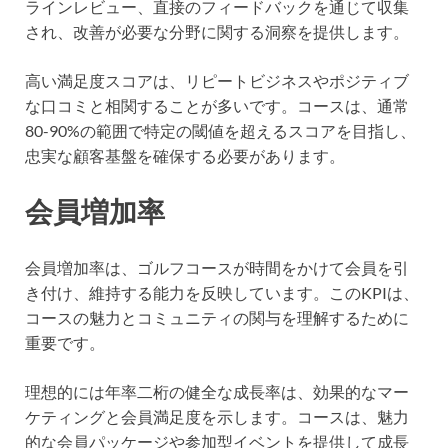
ラインレビュー、直接のフィードバックを通じて収集
され、改善が必要な分野に関する洞察を提供します。
高い満足度スコアは、リピートビジネスやポジティブ
な口コミと相関することが多いです。コースは、通常
80-90%の範囲で特定の閾値を超えるスコアを目指し、
忠実な顧客基盤を確保する必要があります。
会員増加率
会員増加率は、ゴルフコースが時間をかけて会員を引
き付け、維持する能力を反映しています。このKPIは、
コースの魅力とコミュニティの関与を理解するために
重要です。
理想的には年率二桁の健全な成長率は、効果的なマー
ケティングと会員満足度を示します。コースは、魅力
的な会員パッケージや参加型イベントを提供して成長